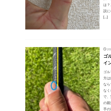
は？
説に
[…]
2
ゴ
イ
ゴル
方は
なら
なく
で、
の親
手の