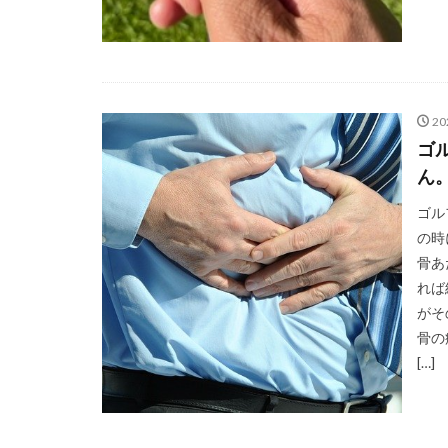
2
ゴ
ん
ゴル
の時
骨あ
れば
がそ
骨の
[…]