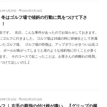
021年1月29日
2021年2月16日
・冬はゴルフ場で傾斜の行動に気をつけて下さ
！！
谷です。 先日、こんな事件があったのでお知らせしておきます。
にゴルフに行きました。 ゴルフ場は18歳の時に研修生として所属
いたゴルフ場。 ゴルフ場の特徴は、アップダウンがきつい山岳コ
。 ボールが曲がってしまうと崖のような傾斜地に行くことが多く
ます。 そのコースで起こったことは、お客さんの肉離れの怪我。
つけてほしいの […]
020年7月13日
2021年2月16日
ルフ ｜ 左手の親指の付け根が痛い。【グリップの握