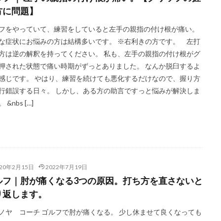
方に問題】
フをやっていて、練習をしていると左手の親指の付け根が痛い。
な症状にお悩みの方は結構多いです。 ※右利きの方です。 左打
方は逆の解釈を持ってください。 私も、左手の親指の付け根がグ
押された状態で痛い時期がずっとありました。 なんか脱臼するよ
感じです。 やはり、練習を続けても悪化するだけなので、握り方
行錯誤する日々。 しかし、ある方の助言ですっと悩みが解決しま
 &nbs […]
020年2月15日
2022年7月19日
ルフ｜肘が痛くなる3つの原因。打ち方を直さないと
り返します。
ノヤ コーチ ゴルフで肘が痛くなる。 少し休ませて良くなっても