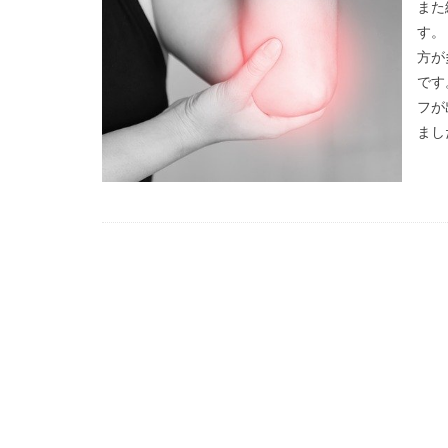
また
す。
方が
です
フが
まし