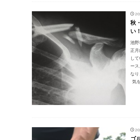
2
秋
い
池野
正月
して
ース
なり
気を
2
ゴ