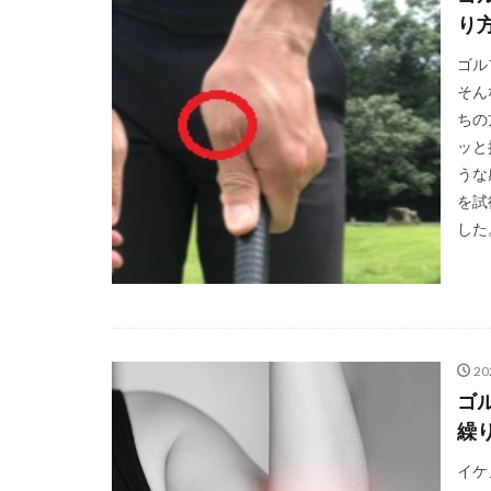
り
ゴル
そん
ちの
ッと
うな
を試
した。
2
ゴ
繰
イケ