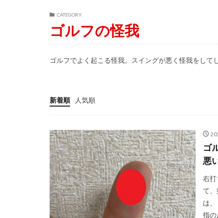
CATEGORY
ゴルフの怪我
ゴルフでよく起こる怪我。スイングが悪く怪我をして
新着順
人気順
2
ゴ
悪
右打
て、
は、
指の