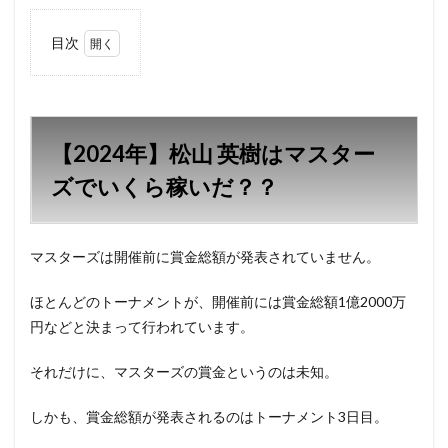
目次
1
【2024
年】松
山 英樹
はマス
【2024年】松山 英樹はマスター
ターズ
でいく
ズでいくら稼いだ？？
ら稼い
だ？？
マスターズは開催前に賞金総額が発表されていません。
ほとんどのトーナメントが、開催前には賞金総額1億2000万
円などと決まって行われています。
それだけに、マスターズの賞金というのは未知。
しかも、賞金総額が発表されるのはトーナメント3日目。