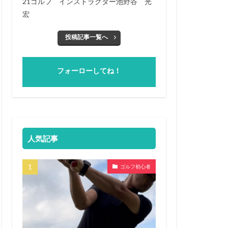
21ゴルフ インストラクター池野谷 光
宏
投稿記事一覧へ
フォーローしてね！
人気記事
ゴルフ初心者