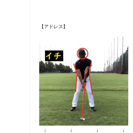
２拍
子の
場合
1.3
【アドレス】
リズ
ムの
間隔
2
ス
イ
ン
グ
リ
ズ
ム
を
一
定
に
さ
↓ ↓ ↓ ↓