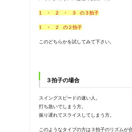
せ
て
1 ・ 2 ・ 3 の３拍子
シ
ョ
1 ・ 2 の２拍子
ッ
ト
このどちらかを試してみて下さい。
を
安
定
さ
せ
る
３拍子の場合
方
法
1.1
スイングスピードの速い人。
３拍
打ち急いでしまう方。
子の
振り遅れてスライスしてしまう方。
場合
1.2
このようなタイプの方は３拍子のリズムが