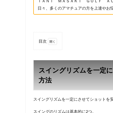
ＴＡＮＩ ＭＡＳＡＫＩ ＧＯＬＦ ＡＣ
日々、多くのアマチュアの方を上達やお
目次
1
ス
イ
ン
スイングリズムを一定
グ
リ
方法
ズ
ム
を
一
スイングリズムを一定にさせてショットを
定
に
スイングのリズムは基本的に2つ。
さ