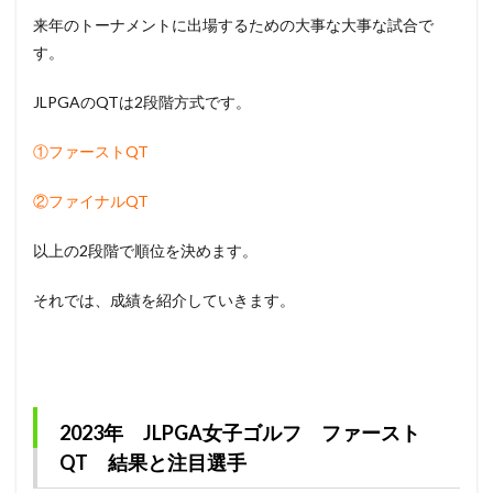
女子
来年のトーナメントに出場するための大事な大事な試合で
ゴル
フ
す。
ファ
ース
JLPGAのQTは2段階方式です。
ト
QT
結果
①ファーストQT
と注
目選
②ファイナルQT
手
1.2
以上の2段階で順位を決めます。
2023
年
それでは、成績を紹介していきます。
JLPGA
女子
ゴル
フ
QT
ファ
イナ
2023年 JLPGA女子ゴルフ ファースト
ルス
QT 結果と注目選手
テー
ジ