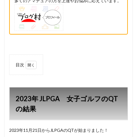
多くのアマチュアの方を上達やお悩みに応えています。
目次
1
2023年
JLPGA
女子ゴ
ルフの
2023年 JLPGA 女子ゴルフのQT
QTの結
果
の結果
1.1
2023
年
2023年11月21日からJLPGAのQTが始まりました！
JLPGA