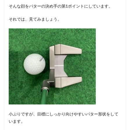
そんな顔をパターの決め手の第1ポイントにしています。
3
TRUSS
それでは、見てみましょう。
パタ
ー
TM1
を振
った
感
じ。
4
TRUSS
パタ
ー
TM1
の打
った
際の
打感
5
小ぶりですが、目標にしっかり向けやすいパター形状をして
TRUSS
います。
パタ
ー