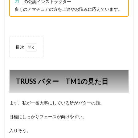
21
の公認インストラクター
多くのアマチュアの方を上達やお悩みに応えています。
目次
1
TRUSS
パタ
ー
TM1
TRUSS パター TM1の見た目
の見
た目
2
まず、私が一番大事にしている所がパターの顔。
TRUSS
パタ
ー
目標にしっかりフェースが向けやすい。
TM1
の振
入りそう。
り心
地。