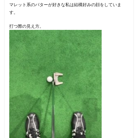
マレット系のパターが好きな私は結構好みの顔をしていま
TM1
のボ
す。
ール
の転
打つ際の見え方。
が
り。
6
TRUSS
パタ
ー
TM1
のテ
クノ
ロジ
ー
7
TRUSS
パタ
ー
TM1
のス
ペッ
ク