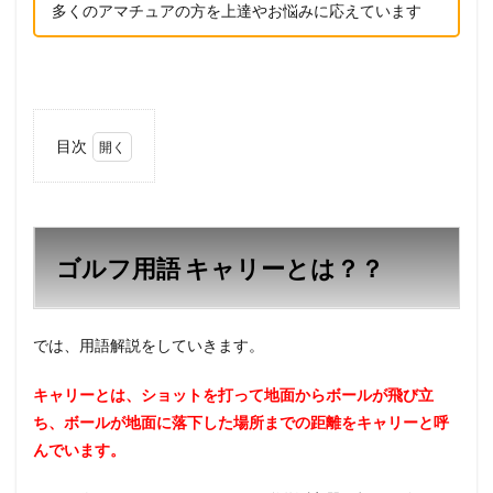
多くのアマチュアの方を上達やお悩みに応えています
目次
1
ゴルフ
用語
キャリ
ーと
ゴルフ用語 キャリーとは？？
は？？
2
キャ
では、用語解説をしていきます。
リー
とい
う用
キャリーとは、ショットを打って地面からボールが飛び立
語を
ち、ボールが地面に落下した場所までの距離をキャリーと呼
実際
んでいます。
のラ
ウン
ドで