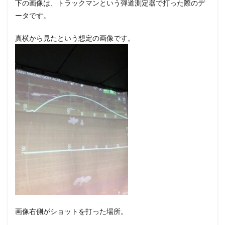
下の画像は、トラックマンという弾道測定器で打った際のデ
使っ
ータです。
てみ
ると
真横から見たという想定の画像です。
3
上手
くな
って
きた
ら自
分の
キャ
リー
を把
握す
べき
で
す。
4
まと
め
画像右側がショットを打った場所。