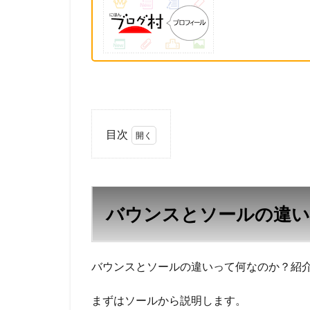
目次
1
バウ
ンス
とソ
バウンスとソールの違い
ール
の違
いっ
て
バウンスとソールの違いって何なのか？紹
何？
2
バ
まずはソールから説明します。