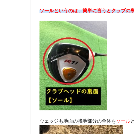
ウンス
の役割
ソールというのは、簡単に言うとクラブの
って
何？？
3
ソ
ールと
バウン
スの違
いって
何？
まとめ
ます。
ウェッジも地面の接地部分の全体を
ソール