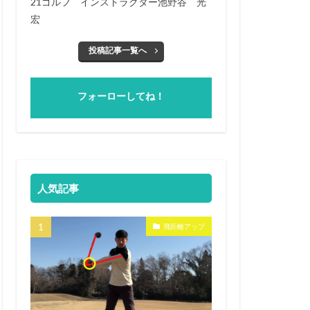
21ゴルフ インストラクター池野谷 光
宏
投稿記事一覧へ
フォーローしてね！
人気記事
飛距離アップ