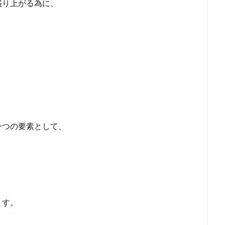
盛り上がる為に、
一つの要素として、
。
ます。