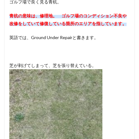
ゴルフ場で良く見る青杭。
す。
2
青杭の意味は、修理地。 ゴルフ場のコンディション不良や
も
改修をしていて修復している箇所のエリアを指しています。
し、
青杭
英語では、Ground Under Repairと書きます。
の場
所に
飛ん
でし
まっ
芝が剥げてしまって、芝を張り替えている。
たら
どう
す
る？
3
まと
め