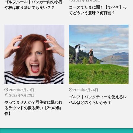
2022年12月28日
ゴルフルール｜バンカー内の小石
コースでたまに聞く【でべそ】っ
や枝は取り除いても良い？？
てどういう意味？何打罰？
2022年9月20日
2022年7月24日
2022年9月20日
ゴルフ｜バックティーを使えるレ
やってませんか？同伴者に嫌われ
ベルはどのくらいから？
るラウンドの振る舞い【2つの動
作】