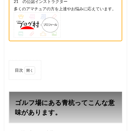
21 の公認インストラクター
多くのアマチュアの方を上達やお悩みに応えています。
目次
1
ゴル
フ場
にあ
る青
ゴルフ場にある青杭ってこんな意
杭っ
てこ
味があります。
んな
意味
があ
りま