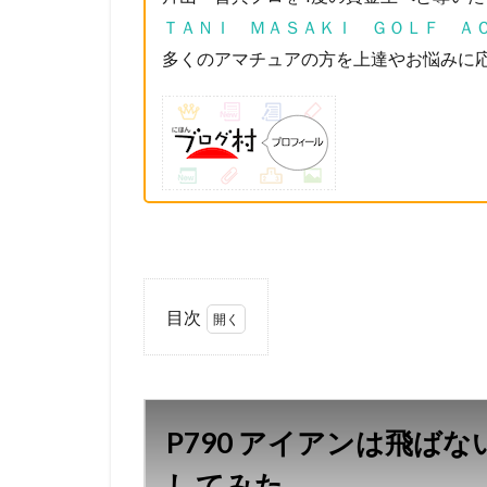
ＴＡＮＩ ＭＡＳＡＫＩ ＧＯＬＦ ＡＣ
多くのアマチュアの方を上達やお悩みに
目次
1
P790
アイ
アン
P790 アイアンは飛ば
は飛
ばな
してみた。