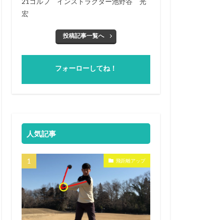
21ゴルフ インストラクター池野谷 光
宏
投稿記事一覧へ
フォーローしてね！
人気記事
飛距離アップ