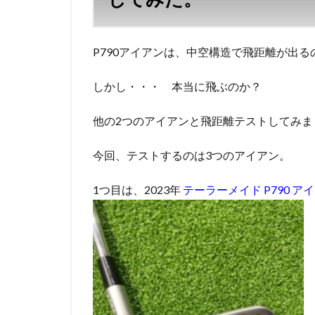
い？
他の
アイ
アン
P790アイアンは、中空構造で飛距離が出
と飛
距離
しかし・・・ 本当に飛ぶのか？
比較
して
み
他の2つのアイアンと飛距離テストしてみま
た。
今回、テストするのは3つのアイアン。
2
ま
1つ目は、2023年
と
テーラーメイド P790 ア
め