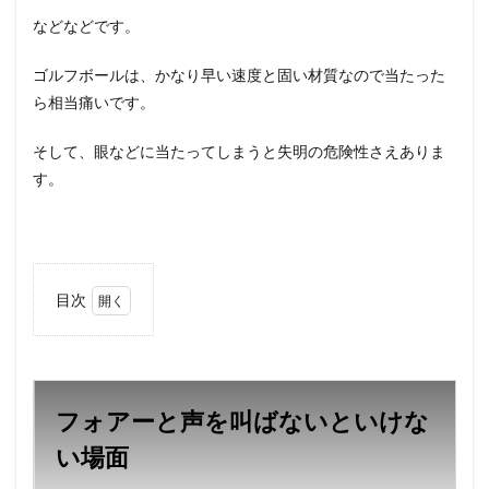
などなどです。
ゴルフボールは、かなり早い速度と固い材質なので当たった
ら相当痛いです。
そして、眼などに当たってしまうと失明の危険性さえありま
す。
目次
1
フォ
アー
と声
を叫
フォアーと声を叫ばないといけな
ばな
いと
い場面
いけ
ない